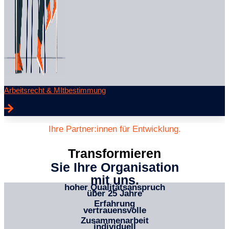
Arbeitsrecht & MItbestimmung
Ihre Partner:innen für Entwicklung.
Transformieren
Sie Ihre Organisation
mit uns.​
hoher Qualitäts­anspruch
über 25 Jahre
Erfahrung
vertrauensvolle
Zusammenarbeit
individuell